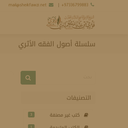
mail@sheikfawzi.net
|
+97336799883
سلسلة أصول الفقه الأثري
التصنيفات
كتب غير مصنفة
3
الكتب المترجمة
1