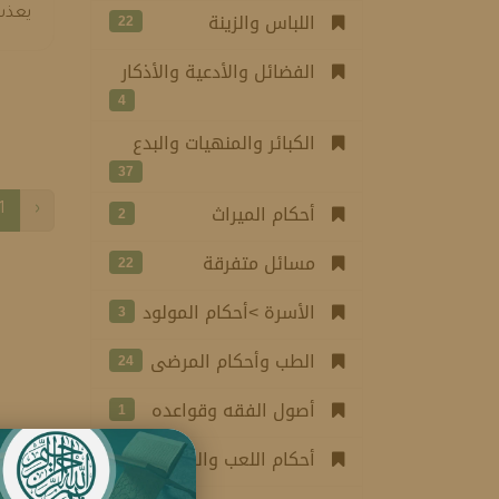
اللباس والزينة
يعذب
22
الفضائل والأدعية والأذكار
4
الكبائر والمنهيات والبدع
37
أحكام الميراث
2
1
‹
مسائل متفرقة
22
الأسرة >أحكام المولود
3
الطب وأحكام المرضى
24
أصول الفقه وقواعده
1
أحكام اللعب والرياضة
1