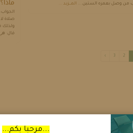
ماذا؟
 من وصل بعمره الستين....
المـــزيـد ...
الجواب:
صلاة لا 
ولذلك ف
قال: هي
›
3
2
...مرحبا بكم...