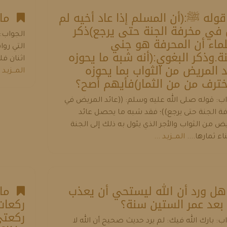
له ﷺ:(أن المسلم إذا عاد أخيه لم
ما ه
 في مخرفة الجنة حتى يرجع)ذكر
الجواب: أ
لماء أن المحرفة هو جني
التي روا
نة.وذكر البغوي:(أنه شبه ما يحوزه
اثنان فل
د المريض من الثواب بما يحوزه
المـــزيـد .
خترف من من الثمار)فأيهم أصح؟
اب: قوله صلى الله عليه وسلم: ((عائد المريض في
ة الجنة حتى يرجع))؛ فقد شبه ما يحصل عائد
ض من الثواب والأجر الذي يئول به ذلك إلى الجنة
اء ثمارها....
المـــزيـد ...
 ورد أن الله ليستحي أن يعذب
ما 
بعد عمر الستين سنة؟
ركعات
ركعتي
ب: بارك الله فيك: لم يرد حديث صحيح أن الله لا