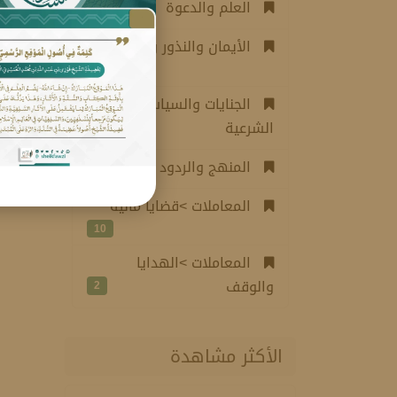
العلم والدعوة
5
الأيمان والنذور والكفارات
11
الجنايات والسياسة
الشرعية
3
المنهج والردود
3
المعاملات >قضايا مالية
10
المعاملات >الهدايا
والوقف
2
الأكثر مشاهدة