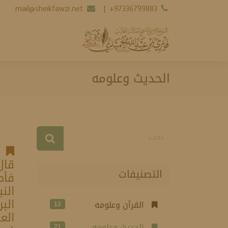
mail@sheikfawzi.net
|
+97336799883
الحديث وعلومه
ما
قال
التصنيفات
فأص
الن
الب
القرآن وعلومه
12
الع
الحديث وعلومه
21