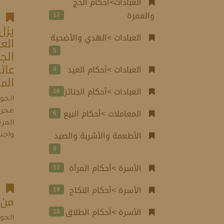
العبادات>أحكام الحج
قو
والعمرة
17
يزل
العبادات >الهدي والأضحية
الع
5
الج
عائ
العبادات >أحكام العيد
4
الم
العبادات >أحكام الجنائز
16
الجو
المعاملات >أحكام البيع
مخرف
6
المري
الأطعمة والأشربة والصيد
واجتن
9
الأسرة >أحكام المرأة
57
هل
الأسرة >أحكام النكاح
19
من 
الأسرة >أحكام الطلاق
10
الجوا