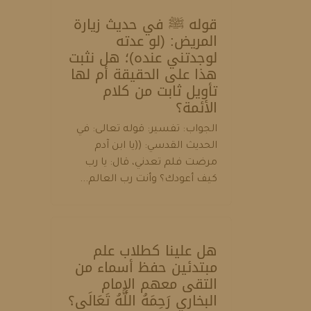
قوله ﷺ في حديث زيارة
المريض: (لو عدته
لوجدتني عنده)؛ هل نثبت
هذا على الحقيقة أم لها
تأويل ثابت من كلام
الأئمة؟
الجواب: تفسير: قوله تعالى: في
الحديث القدسي: ((يا ابن آدم
مرضت فلم تعدني، قال: يا رب
كيف أعودك؟ وأنت رب العالم...
هل علينا كطلاب علم
مبتدئين حفظ أسماء من
التقى معهم الإمام
البخاري رَحِمَهُ اللَّهُ تَعَالَى؟