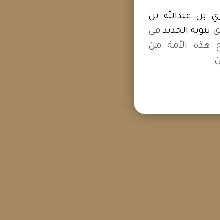
 بن عبدالله بن
ق
بثوبه الجديد
في
ج هذه الأمة من
..