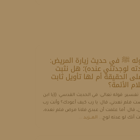
ه ﷺ في حديث زيارة المريض:
دته لوجدتني عنده)؛ هل نثبت
لى الحقيقة أم لها تأويل ثابت
ام الأئمة؟
تفسير: قوله تعالى: في الحديث القدسي: ((يا ابن
ت فلم تعدني، قال: يا رب كيف أعودك؟ وأنت رب
ن، قال: أما علمت أن عبدي فلانا مرض فلم تعده،
 أنك لو عدته لوج...
المـــزيـد ...