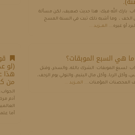
نه).
اب: بارك الله فيك: هذا حديث ضعيف، لكن مسألة
الخف ، وما أشبه ذلك ثبت في السنة المسح
برد أو غيره....
المـــزيـد ...
 هي السبع الموبقات؟
قول
(لو ع
اب: لسبع الموبقات: الشرك بالله، والسحر، وقتل
هذا ع
، وأكل الربا، وأكل مال اليتيم، والتولي يوم الزحف،
من كل
 المحصنات المؤمنات....
المـــزيـد ...
الجواب: 
آدم مرض
العالمي
أما علمت