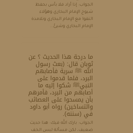
الجواب: إذا أراد فلا بأس بحفظ
شيوخ الإمام البخاري وهؤلاء
التقوا مع الإمام البخاري وتلامذة
الإمام البخاري وشيئً...
ما درجة هذا الحديث ؟ عن
ثوبان قال: (بعث رسول
الله ﷺ سرية فأصابهم
البرد، فلما قدموا على
النبيﷺ شكوا إليه ما
أصابهم من البرد، فأمرهم
بأن يمسحوا على العصائب
والتساخين) رواه أبو داود
في (سننه).
الجواب: بارك الله فيك: هذا حديث
ضعيف، لكن مسألة لبس الخف