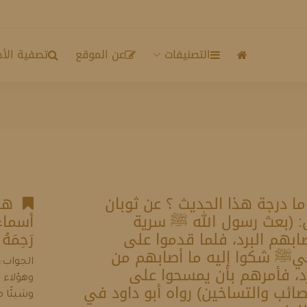
التصنيفات
عن الموقع
تصفية الأح
 درجة هذا الحديث ؟ عن ثوبان
هل 
: (بعث رسول الله ﷺ سرية
أسماء
ابهم البرد، فلما قدموا على
رَحِمَهُ
بيﷺ شكوا إليه ما أصابهم من
الجواب: 
رد، فأمرهم بأن يمسحوا على
وهؤلاء ا
صائب والتساخين) رواه أبو داود في
وشيئًا م