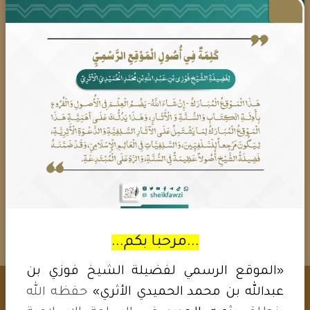
العيد، الحديث ضعيف جدا في ذلك....
المـــزيـد ...
أحسن الله إليكم لو صادف العيد
الجمعة هل تسقط صلاة الجمعة؟
الجواب: بارك الله فيك؛ ما تسقط الجمعة لأن
الأحاديث التي استدلوا بها ضعيفة....
المـــزيـد ...
1 - 4 من أصل ( 4 ) (مادة)
...مرحبا بكم...
«الموقع الرسمي لفضيلة الشيخ فوزي بن
عبدالله بن محمد الحميدي الأثري»
حفظه الله