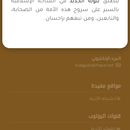
ينطلق
بثوبه الجديد
في الساحة الإسلامية
بيانات الإتصال
بالسير على سروج هذه الأمة من الصحابة،
والتابعين، ومن تبعهم بإحسان..
مملكة البحرين
التواصل (وتس اب فقط)
+97336799883
البريد الإلكتروني
mail@sheikfawzi.net
مواقع مفيدة
الشبكة الأثرية
قنوات اليوتوب
الفوائد الأثرية