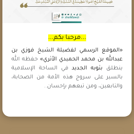
القديم بألفين الجديد هل هذا من
الربا؟
الجواب: بارك الله فيك: شراء عملة قديمة، بعملة
جديدة، مع الزيادة والتفاضل: يجوز ذلك، ولا بأس
...مرحبا بكم...
بالزيادة، لأن العملة القديمة: لم تستعمل، وانقطع
التعامل بها، ولم يتداولها الناس، فهي مثل...
المـــزيـد
«الموقع الرسمي لفضيلة الشيخ فوزي بن
...
عبدالله بن محمد الحميدي الأثري»
حفظه الله
ينطلق
بثوبه الجديد
في الساحة الإسلامية
بالسير على سروج هذه الأمة من الصحابة،
ما حكم الشرع فى قرض لشراء
والتابعين، ومن تبعهم بإحسان..
وحدة سكنية؟
الجواب: بارك الله فيك: ما في بأس بهذا القرض
لشراء بيتا، ما دام العبد محتاج إليه....
المـــزيـد ...