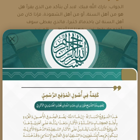
الجواب: بارك الله فيك: لابد أن يتأكد من الذي يقرأ هل
هو من أهل السنة، أو من أهل الشعوذة، فإذا كان من
أهل السنة لن ياخذمالا كثيرا، فالذي يعطى سوف
يأخذه ولا يقول زدني: فهذا إذا أعطي ...
المـــزيـد ...
أنا أعالج بالقرآن ولا أشترط أجرا
فما حكم هذا المال الذي يعطيني
إياه المريض مع العلم أن كثيرامن
الأحيان لا آخذ مالا؟
الجواب: بارك الله فيك: فلا بأس باخذكم للمال إذا
أعطوك إياه....
المـــزيـد ...
ما حكم شراء الألف اليمني