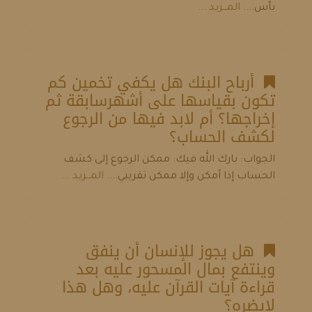
بأس....
المـــزيـد ...
أرباح البنك هل يكفي تخمين كم
تكون بقياسها على أشهرسابقة ثم
إخراجها؟ أم لابد فيها من الرجوع
لكشف الحساب؟
الجواب: بارك الله فيك: ممكن الرجوع إلى كشف
الحساب إذا أمكن وإلا ممكن تقريبي....
المـــزيـد ...
هل يجوز للإنسان أن ينفق
وينتفع بمال المسحور عليه بعد
قراءة آيات القرآن عليه، وهل هذا
لايضره؟